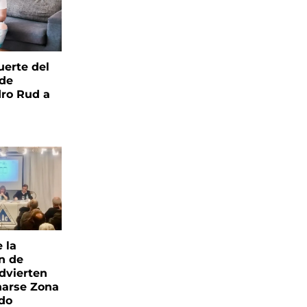
uerte del
 de
ro Rud a
e la
ón de
advierten
narse Zona
ado