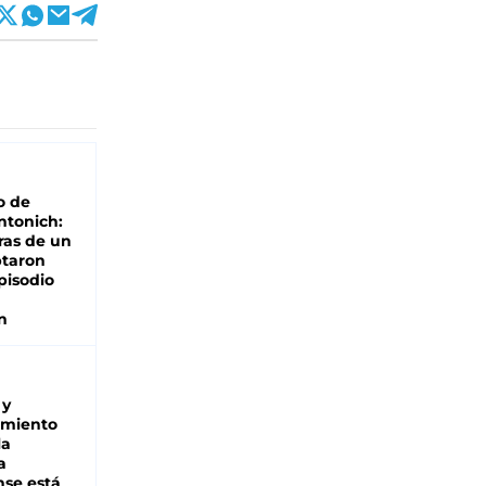
o de
ntonich:
ras de un
ptaron
pisodio
n
 y
miento
la
a
se está