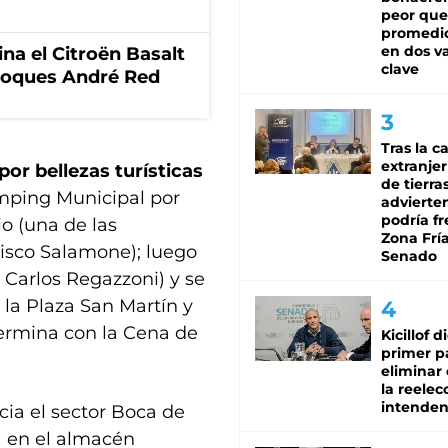
peor que
promedio
en dos va
na el Citroën Basalt
clave
 toques André Red
Tras la c
extranjer
por bellezas turísticas
de tierra
amping Municipal por
advierte
podría f
o (una de las
Zona Fría
isco Salamone); luego
Senado
e Carlos Regazzoni) y se
 la Plaza San Martín y
 termina con la Cena de
Kicillof d
primer p
eliminar 
la reelec
intenden
cia el sector Boca de
a en el almacén