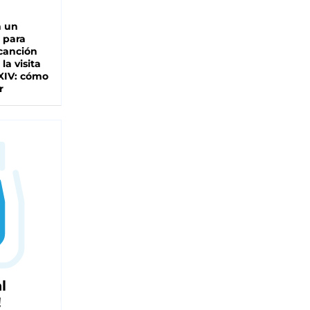
n un
 para
 canción
 la visita
XIV: cómo
r
l
!