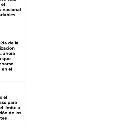
 el
 nacional
riables
aída de la
ización
s, ahora
n que
renarse
 en el
io el
aso para
el límite a
ción de los
tes