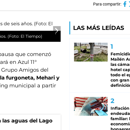
Para compartir:
LAS MÁS LEÍDAS
ños. (Foto: El Tiempo)
a pausa que comenzó
Femicidi
Mailén A
ará en Azul 11°
las cáma
l Grupo Amigos del
hotel ca
todo el e
 la furgoneta, Mehari y
con gran
ing municipal a partir
definició
Inflación
endeuda
familiar: 
n las aguas del Lago
economí
bonaeren