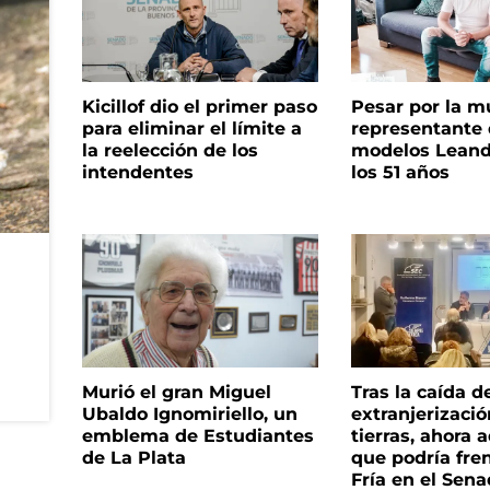
Kicillof dio el primer paso
Pesar por la m
para eliminar el límite a
representante
la reelección de los
modelos Leand
intendentes
los 51 años
Murió el gran Miguel
Tras la caída d
Ubaldo Ignomiriello, un
extranjerizaci
emblema de Estudiantes
tierras, ahora 
de La Plata
que podría fre
Fría en el Sen