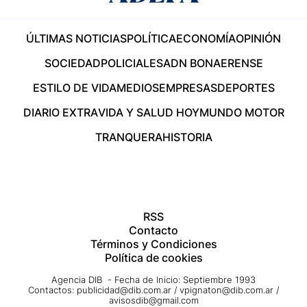
ÚLTIMAS NOTICIAS
POLÍTICA
ECONOMÍA
OPINIÓN
SOCIEDAD
POLICIALES
ADN BONAERENSE
ESTILO DE VIDA
MEDIOS
EMPRESAS
DEPORTES
DIARIO EXTRA
VIDA Y SALUD HOY
MUNDO MOTOR
TRANQUERA
HISTORIA
RSS
Contacto
Términos y Condiciones
Política de cookies
Agencia DIB - Fecha de Inicio: Septiembre 1993
Contactos:
publicidad@dib.com.ar
/
vpignaton@dib.com.ar
/
avisosdib@gmail.com