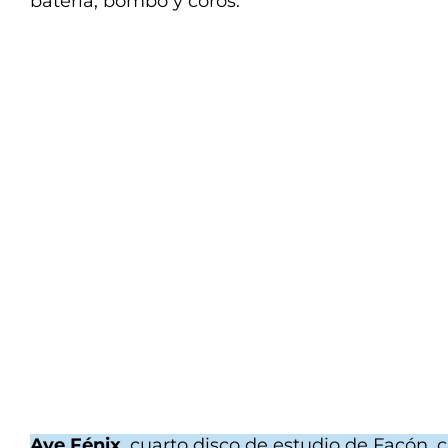
batería, bombo y coros.
Ave Fénix
, cuarto disco de estudio de Facón, 