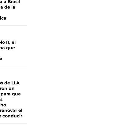
 a Brasil
ja de la
ica
o II, el
pa que
a
s de LLA
ron un
 para que
as
 no
renovar el
e conducir