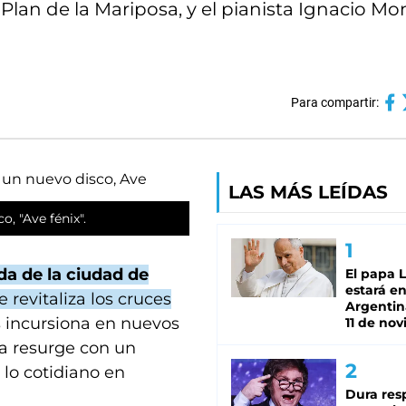
lan de la Mariposa, y el pianista Ignacio M
Para compartir:
LAS MÁS LEÍDAS
o, "Ave fénix".
da de la ciudad de
El papa 
estará en
e revitaliza los cruces
Argentina
 incursiona en nuevos
11 de no
da resurge con un
 lo cotidiano en
Dura res