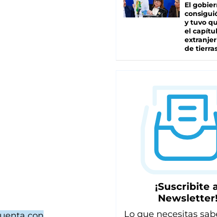
El gobie
consiguió
y tuvo qu
el capítu
extranjer
de tierra
¡Suscribite a
Newsletter
Lo que necesitas sab
cuenta con