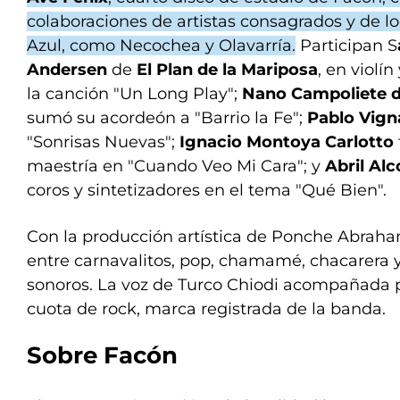
colaboraciones de artistas consagrados y de l
Azul, como Necochea y Olavarría.
Participan S
Andersen
de
El Plan de la Mariposa
, en violín
la canción "Un Long Play";
Nano Campoliete d
sumó su acordeón a "Barrio la Fe";
Pablo Vigna
"Sonrisas Nuevas";
Ignacio Montoya Carlotto
maestría en "Cuando Veo Mi Cara"; y
Abril Al
coros y sintetizadores en el tema "Qué Bien".
Con la producción artística de Ponche Abrah
entre carnavalitos, pop, chamamé, chacarera y
sonoros. La voz de Turco Chiodi acompañada p
cuota de rock, marca registrada de la banda.
Sobre Facón