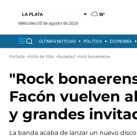
15°
miércoles 05 de agosto de 2026
ÚLTIMAS NOTICIAS
POLÍTICA
ECONOMÍA
Portada
>
Estilo de Vida
>
Sociedad
>
rock bonaerense
"Rock bonaerense
Facón vuelven a
y grandes invita
La banda acaba de lanzar un nuevo disco 