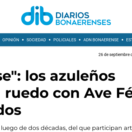
OPINIÓN
SOCIEDAD
POLICIALES
ADN BONAERENSE
ES
26 de septiembre 
": los azuleños
l ruedo con Ave F
dos
luego de dos décadas, del que participan art