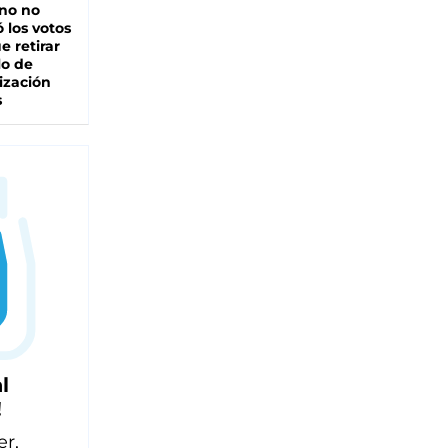
rno no
 los votos
e retirar
lo de
ización
s
l
!
er,