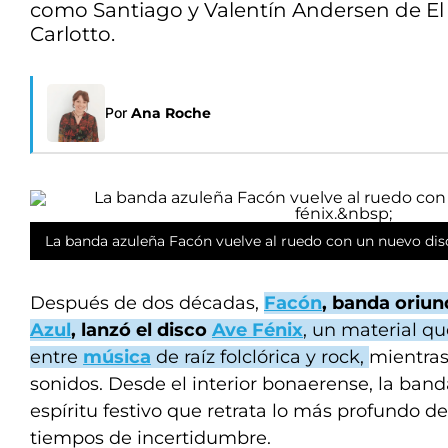
como Santiago y Valentín Andersen de El P
Carlotto.
Por
Ana Roche
La banda azuleña Facón vuelve al ruedo con un nuevo disc
Después de dos décadas,
Facón
, banda oriun
Azul
, lanzó el disco
Ave Fénix
, un material qu
entre
música
de raíz folclórica y rock,
mientras
sonidos. Desde el interior bonaerense, la ban
espíritu festivo que retrata lo más profundo de
tiempos de incertidumbre.