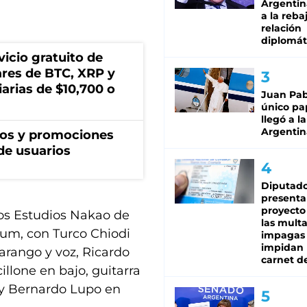
Argentina
a la reba
relación
diplomát
icio gratuito de
lares de BTC, XRP y
arias de $10,700 o
Juan Pabl
único pa
llegó a la
Argentin
ios y promociones
de usuarios
Diputado
presenta
proyecto
os Estudios Nakao de
las mult
bum, con Turco Chiodi
impagas
impidan 
harango y voz, Ricardo
carnet d
illone en bajo, guitarra
, y Bernardo Lupo en