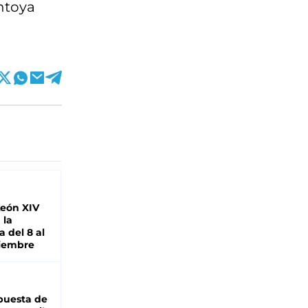
ontoya
León XIV
 la
 del 8 al
viembre
puesta de