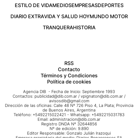
ESTILO DE VIDA
MEDIOS
EMPRESAS
DEPORTES
DIARIO EXTRA
VIDA Y SALUD HOY
MUNDO MOTOR
TRANQUERA
HISTORIA
RSS
Contacto
Términos y Condiciones
Política de cookies
Agencia DIB - Fecha de Inicio: Septiembre 1993
Contactos:
publicidad@dib.com.ar
/
vpignaton@dib.com.ar
/
avisosdib@gmail.com
Dirección de las oficinas: Calle 48 Nº 726 Piso 4, La Plata; Provincia
de Buenos Aires, Argentina
Teléfono: +5492215022421 - Whatsapp: +5492215031783
Email:
administracion@dib.com.ar
Registro DNDA Nº 32644856
Nº de edición: 9.890
Editor Responsable: Gonzalo Julián Irazoqui
Empresa propietaria del medio: Diarios Bonaerenses SA