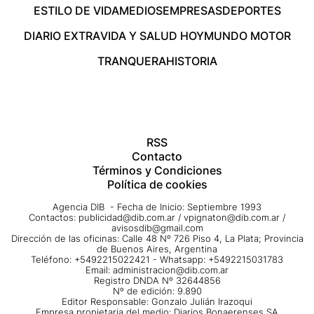
ESTILO DE VIDA
MEDIOS
EMPRESAS
DEPORTES
DIARIO EXTRA
VIDA Y SALUD HOY
MUNDO MOTOR
TRANQUERA
HISTORIA
RSS
Contacto
Términos y Condiciones
Política de cookies
Agencia DIB - Fecha de Inicio: Septiembre 1993
Contactos:
publicidad@dib.com.ar
/
vpignaton@dib.com.ar
/
avisosdib@gmail.com
Dirección de las oficinas: Calle 48 Nº 726 Piso 4, La Plata; Provincia
de Buenos Aires, Argentina
Teléfono: +5492215022421 - Whatsapp: +5492215031783
Email:
administracion@dib.com.ar
Registro DNDA Nº 32644856
Nº de edición: 9.890
Editor Responsable: Gonzalo Julián Irazoqui
Empresa propietaria del medio: Diarios Bonaerenses SA