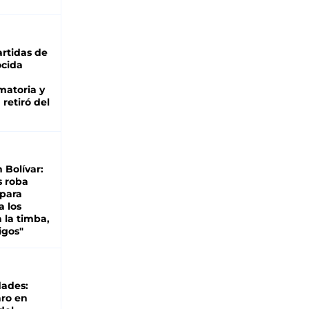
rtidas de
cida
matoria y
retiró del
n Bolívar:
s roba
 para
a los
 la timba,
igos"
dades:
ro en