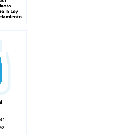
del
iento
de la Ley
ciamiento
l
!
er,
es