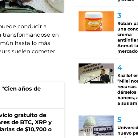
Roban pa
e puede conducir a
una cono
n transformándose en
crema
antiinfla
omún hasta lo más
Anmat la 
urs suelen cometer
mercado
Kicillof e
"Milei no
recursos
 "Cien años de
dárselos 
bancos, a
a sus am
icio gratuito de
lares de BTC, XRP y
Universi
arias de $10,700 o
nuevo pa