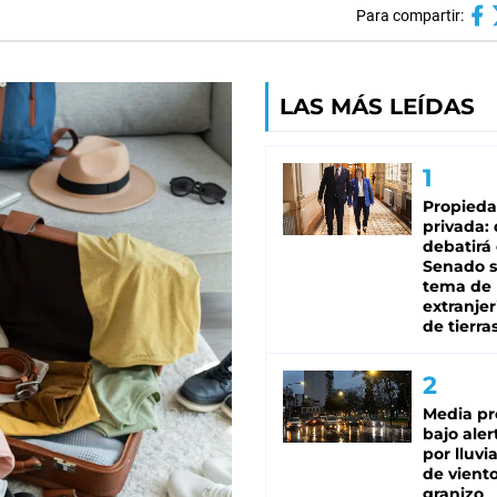
Para compartir:
LAS MÁS LEÍDAS
Propied
privada:
debatirá 
Senado s
tema de 
extranjer
de tierra
Media pr
bajo aler
por lluvi
de viento
granizo