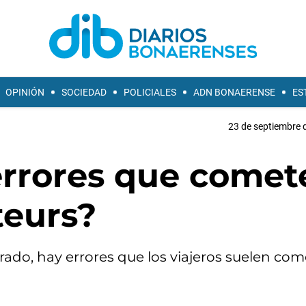
OPINIÓN
SOCIEDAD
POLICIALES
ADN BONAERENSE
ES
23 de septiembre 
 errores que comet
teurs?
do, hay errores que los viajeros suelen com