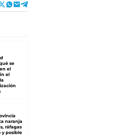
ad
 qué se
en el
in el
la
ización
s
ovincia
ta naranja
as, ráfagas
 y posible