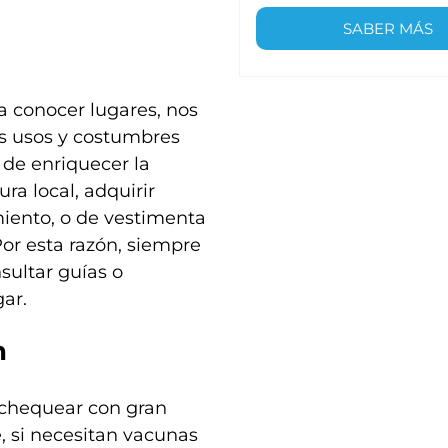
SABER MÁS
 conocer lugares, nos
os usos y costumbres
de enriquecer la
ra local, adquirir
iento, o de vestimenta
Por esta razón, siempre
sultar guías o
gar.
n
r chequear con gran
, si necesitan vacunas