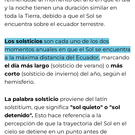
y la noche tienen una duración similar en
toda la Tierra, debido a que el Sol se
encuentra sobre el ecuador terrestre.
Los solsticios
son cada uno de los dos
momentos anuales en que el Sol se encuentra
a la máxima distancia del Ecuador,
marcando
el día más largo
(solsticio de verano) o
más
corto
(solsticio de invierno) del año, según el
hemisferio.
La palabra solsticio
proviene del latín
solstitium
, que significa
"sol quieto" o "sol
detenido".
Esto hace referencia a la
percepción de que la trayectoria del Sol en el
cielo se detiene en un punto antes de