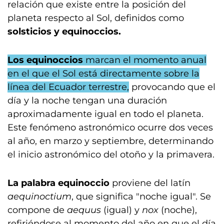
relación que existe entre la posición del
planeta respecto al Sol, definidos como
solsticios y equinoccios.
Los equinoccios
marcan el momento anual
en el que el Sol está directamente sobre la
línea del Ecuador terrestre,
provocando que el
día y la noche tengan una duración
aproximadamente igual en todo el planeta.
Este fenómeno astronómico ocurre dos veces
al año, en marzo y septiembre, determinando
el inicio astronómico del otoño y la primavera.
La palabra equinoccio
proviene del latín
aequinoctium
, que significa "noche igual". Se
compone de
aequus
(igual) y
nox
(noche),
refiriéndose al momento del año en que el día