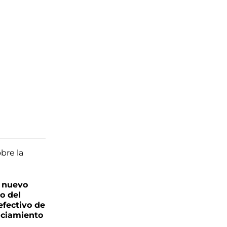
: nuevo
o del
fectivo de
nciamiento