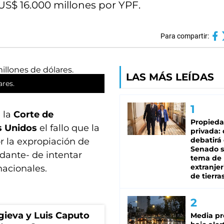
 US$ 16.000 millones por YPF.
Para compartir:
LAS MÁS LEÍDAS
ares.
 la
Corte de
Propied
s Unidos
el fallo que la
privada:
debatirá 
r la expropiación de
Senado s
ante- de intentar
tema de 
extranjer
nacionales.
de tierra
gieva y Luis Caputo
Media pr