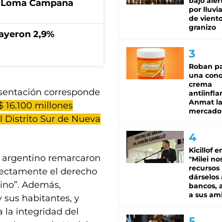
bajo aler
de Loma Campana
por lluvi
de viento
granizo
cayeron 2,9%
Roban pa
una cono
crema
sentación corresponde
antiinfla
Anmat la 
 16.100 millones
mercado
l Distrito Sur de Nueva
Kicillof e
o argentino remarcaron
"Milei no
recursos
rrectamente el derecho
dárselos 
tino”. Además,
bancos, a
a sus am
y sus habitantes, y
a la integridad del