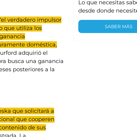
Lo que necesitas sab
desde donde necesit
“el verdadero impulsor
SABER MÁS
o que utiliza los
 ganancia
puramente doméstica,
urford adquirió el
ora busca una ganancia
eses posteriores a la
eska que solicitará a
acional que cooperen
 contenido de sus
strada. La