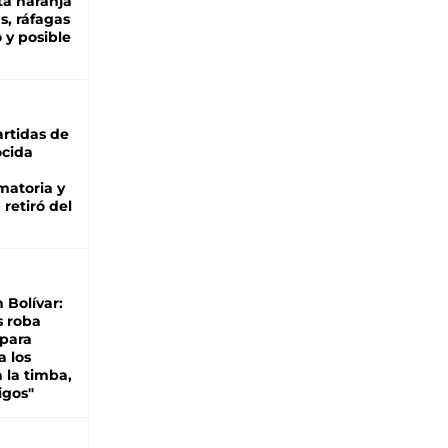
ta naranja
as, ráfagas
 y posible
rtidas de
cida
matoria y
retiró del
n Bolívar:
s roba
 para
a los
 la timba,
igos"