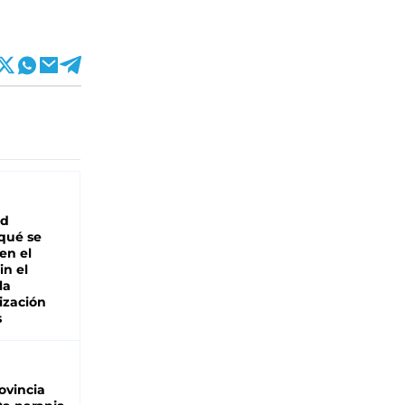
ad
 qué se
en el
in el
la
ización
s
ovincia