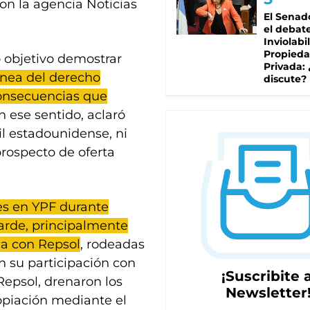
on la agencia Noticias
El Senad
el debat
Inviolabi
Propied
 objetivo demostrar
Privada:
ónea del derecho
discute?
 consecuencias que
 ese sentido, aclaró
il estadounidense, ni
rospecto de oferta
es en YPF durante
tarde, principalmente
ña con Repsol
, rodeadas
n su participación con
¡Suscribite a
Repsol, drenaron los
Newsletter
ropiación mediante el