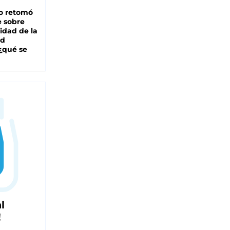
o retomó
e sobre
lidad de la
ad
 ¿qué se
l
!