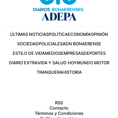
ÚLTIMAS NOTICIAS
POLÍTICA
ECONOMÍA
OPINIÓN
SOCIEDAD
POLICIALES
ADN BONAERENSE
ESTILO DE VIDA
MEDIOS
EMPRESAS
DEPORTES
DIARIO EXTRA
VIDA Y SALUD HOY
MUNDO MOTOR
TRANQUERA
HISTORIA
RSS
Contacto
Términos y Condiciones