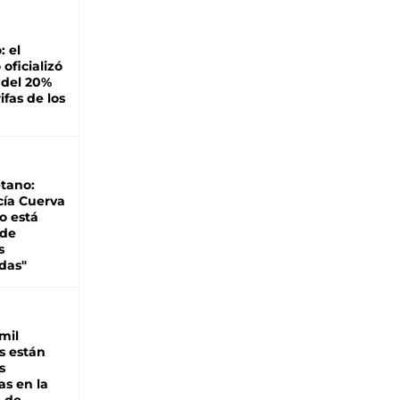
: el
oficializó
 del 20%
ifas de los
tano:
cía Cuerva
o está
 de
s
das"
mil
s están
s
as en la