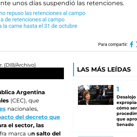
nte unos días suspendió las retenciones.
rno repuso las retenciones al campo
ita de retenciones al campo
a la carne hasta el 31 de octubre
Para compartir:
LAS MÁS LEÍDAS
ública Argentina
Desalojo
les
(CEC), que
expropia
cómo ser
es
nacionales,
procedi
acto del decreto que
que apro
Senado
ra el sector, las
ifra marca u
n salto del