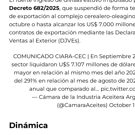
El fuerte ingreso de divisas estuvo impulsado p
Decreto 682/2025
, que suspendió de forma t
de exportación al complejo cerealero-oleagino
octubre o hasta alcanzar los US$ 7.000 millone
contratos de exportación mediante las Declar
Ventas al Exterior (DJVEs).
COMUNICADO CIARA-CEC | En Septiembre 20
sector liquidaron U$S 7.107 millones de dóla
mayor en relación al mismo mes del año 20
del 291% en relación al mes de agosto de 2
anual que comparado al…
pic.twitter
— Cámara de la Industria Aceitera Ar
(@CamaraAceites)
October 1
Dinámica