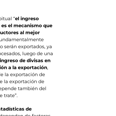
tual “
el ingreso
, es el mecanismo que
uctores al mejor
tá fundamentalmente
o serán exportados, ya
ocesados, luego de una
ingreso de divisas en
ión a la exportación
,
de la exportación de
de la exportación de
 depende también del
 trate”.
stadísticas de