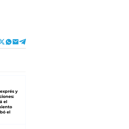
 exprés y
ciones:
á el
miento
bó el