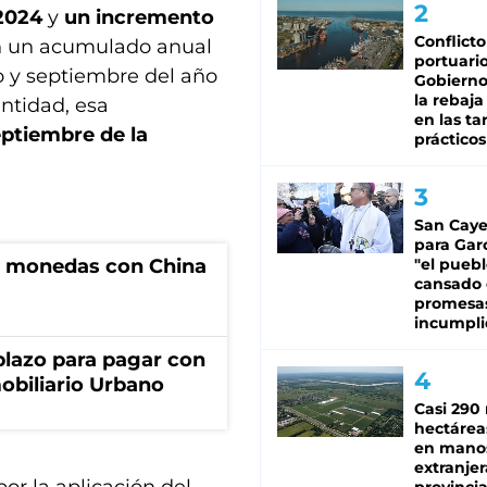
 2024
y
un incremento
Conflicto
n un acumulado anual
portuario
o y septiembre del año
Gobierno 
la rebaja
ntidad, esa
en las tar
ptiembre de la
prácticos
San Caye
para Gar
e monedas con China
"el puebl
cansado
promesa
incumpli
lazo para pagar con
obiliario Urbano
Casi 290 
hectárea
en mano
extranjer