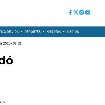
TILO DE VIDA
DEPORTES
HISTORIA
MEDIOS
de 2025 - 08:52
idó
sas