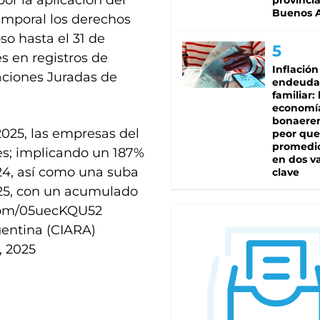
or la aplicación del
provinci
Buenos A
emporal los derechos
so hasta el 31 de
s en registros de
Inflación
aciones Juradas de
endeuda
familiar: 
economí
bonaeren
25, las empresas del
peor que
promedio
res; implicando un 187%
en dos va
24, así como una suba
clave
025, con un acumulado
.com/05uecKQU52
gentina (CIARA)
, 2025