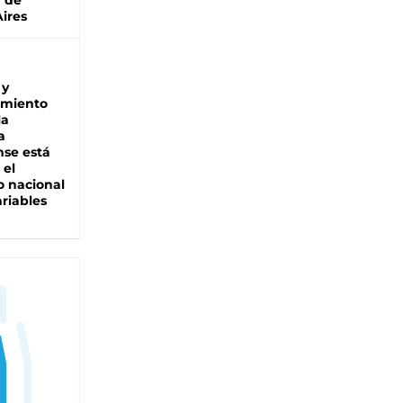
a de
ires
 y
miento
la
a
se está
 el
 nacional
riables