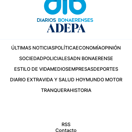
ÚLTIMAS NOTICIAS
POLÍTICA
ECONOMÍA
OPINIÓN
SOCIEDAD
POLICIALES
ADN BONAERENSE
ESTILO DE VIDA
MEDIOS
EMPRESAS
DEPORTES
DIARIO EXTRA
VIDA Y SALUD HOY
MUNDO MOTOR
TRANQUERA
HISTORIA
RSS
Contacto