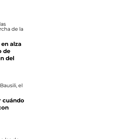
 en alza
o de
ón del
ar cuándo
con