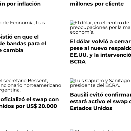
án por inflación
millones por cliente
istió en que el
El dólar volvió a cerrar
e bandas para el
pese al nuevo respald
se cambia
EE.UU. y la intervenci
BCRA
Bausili evitó confirm
oficializó el swap con
estará activo el swap 
nidos por US$ 20.000
Estados Unidos