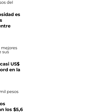
osidad es
s
entre
 casi US$
ord en la
los
n los $5,6