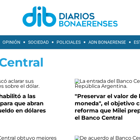
OPINIÓN
SOCIEDAD
POLICIALES
ADN BONAERENSE
ES
Central
habilitó a las
"Preservar el valor de 
para que abran
moneda", el objetivo c
ueldo en dólares
reforma que Milei pre
el Banco Central