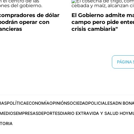
 compradores de dólar
El Gobierno admite ma
 podrán operar con
campo pero pide enten
nancieras
crisis cambiaria"
PÁGINA
IAS
POLÍTICA
ECONOMÍA
OPINIÓN
SOCIEDAD
POLICIALES
ADN BONA
MEDIOS
EMPRESAS
DEPORTES
DIARIO EXTRA
VIDA Y SALUD HOY
M
STORIA