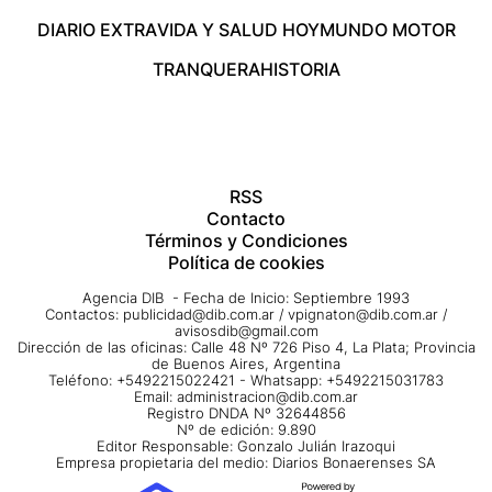
DIARIO EXTRA
VIDA Y SALUD HOY
MUNDO MOTOR
TRANQUERA
HISTORIA
RSS
Contacto
Términos y Condiciones
Política de cookies
Agencia DIB - Fecha de Inicio: Septiembre 1993
Contactos:
publicidad@dib.com.ar
/
vpignaton@dib.com.ar
/
avisosdib@gmail.com
Dirección de las oficinas: Calle 48 Nº 726 Piso 4, La Plata; Provincia
de Buenos Aires, Argentina
Teléfono: +5492215022421 - Whatsapp: +5492215031783
Email:
administracion@dib.com.ar
Registro DNDA Nº 32644856
Nº de edición: 9.890
Editor Responsable: Gonzalo Julián Irazoqui
Empresa propietaria del medio: Diarios Bonaerenses SA