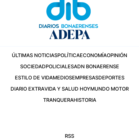
ÚLTIMAS NOTICIAS
POLÍTICA
ECONOMÍA
OPINIÓN
SOCIEDAD
POLICIALES
ADN BONAERENSE
ESTILO DE VIDA
MEDIOS
EMPRESAS
DEPORTES
DIARIO EXTRA
VIDA Y SALUD HOY
MUNDO MOTOR
TRANQUERA
HISTORIA
RSS