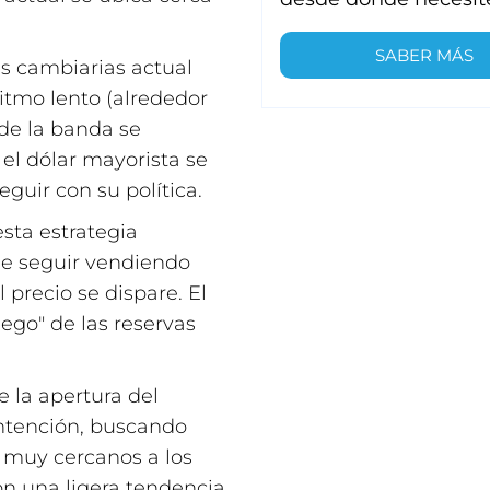
SABER MÁS
s cambiarias actual
itmo lento (alrededor
 de la banda se
 el dólar mayorista se
uir con su política.
sta estrategia
de seguir vendiendo
 precio se dispare. El
ego" de las reservas
e la apertura del
ntención, buscando
s muy cercanos a los
con una ligera tendencia