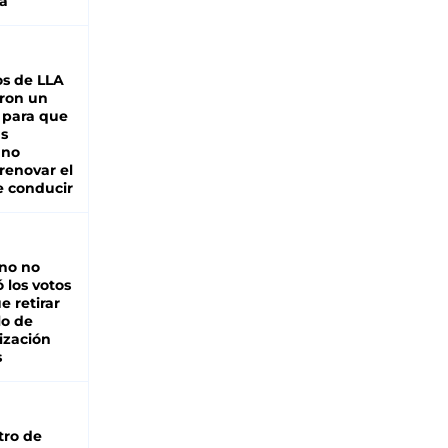
a
s de LLA
ron un
 para que
as
 no
renovar el
e conducir
rno no
 los votos
e retirar
lo de
ización
s
tro de