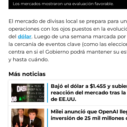
Los mercados mostraron una evaluación favorable.
El mercado de divisas local se prepara para 
operaciones con los ojos puestos en la evoluci
del
dólar
. Luego de una semana marcada por la
la cercanía de eventos clave (como las eleccion
centra en si el Gobierno podrá mantener su es
y hasta cuándo.
Más noticias
Bajó el dólar a $1.455 y subie
reacción del mercado tras la
de EE.UU.
Milei anunció que OpenAI lle
inversión de 25 mil millones 