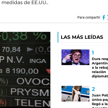
s medidas de EE.UU..
Para compartir:
LAS MÁS LEÍDAS
Dura res
Argentina
a la reba
relación
diplomát
Juan Pabl
único pa
llegó a la