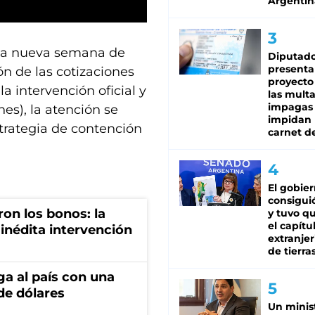
Argentin
una nueva semana de
Diputado
presenta
ón de las cotizaciones
proyecto
 intervención oficial y
las mult
impagas
es), la atención se
impidan 
trategia de contención
carnet d
El gobie
consiguió
ron los bonos: la
y tuvo qu
el capítu
 inédita intervención
extranjer
de tierra
ga al país con una
de dólares
Un minis