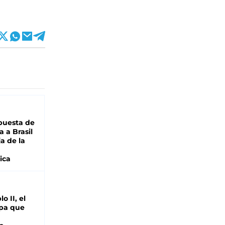
puesta de
 a Brasil
ja de la
ica
o II, el
pa que