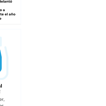
adelantó
o a
te el año
e
l
!
er,
es