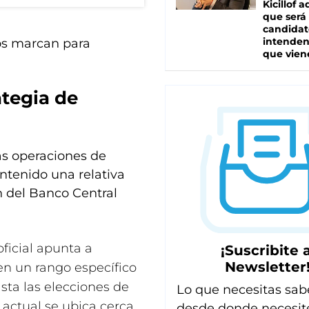
Kicillof 
que será
candidat
intenden
tos marcan para
que vien
ategia de
as operaciones de
ntenido una relativa
n del Banco Central
oficial apunta a
¡Suscribite a
Newsletter
en un rango específico
sta las elecciones de
Lo que necesitas sab
 actual se ubica cerca
desde donde necesit