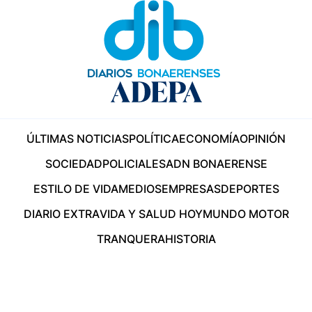
ÚLTIMAS NOTICIAS
POLÍTICA
ECONOMÍA
OPINIÓN
SOCIEDAD
POLICIALES
ADN BONAERENSE
ESTILO DE VIDA
MEDIOS
EMPRESAS
DEPORTES
DIARIO EXTRA
VIDA Y SALUD HOY
MUNDO MOTOR
TRANQUERA
HISTORIA