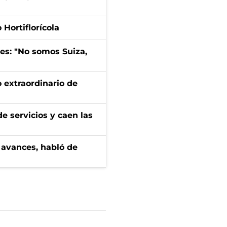
Hortiflorícola
mes: "No somos Suiza,
 extraordinario de
e servicios y caen las
 avances, habló de