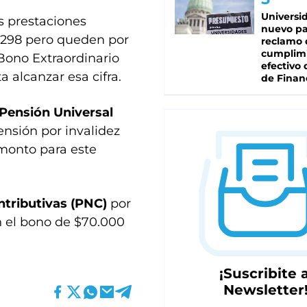
Universi
us prestaciones
nuevo pa
6.298 pero queden por
reclamo 
cumplim
Bono Extraordinario
efectivo 
a alcanzar esa cifra.
de Finan
Pensión Universal
ensión por invalidez
 monto para este
tributivas (PNC)
por
on el bono de $70.000
¡Suscribite a
Newsletter