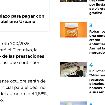
bajo aler
por lluvi
de viento
granizo
lazo para pagar con
obiliario Urbano
Roban pa
una cono
crema
creto 700/2025,
antiinfla
Anmat la 
tó el Ejecutivo, la
mercado
 de las prestaciones
o así que continúen
Kicillof e
"Milei no
recursos
nte octubre serán de
dárselos 
inicial para el décimo
bancos, a
a sus am
 del aumento del 1,88%,
o.