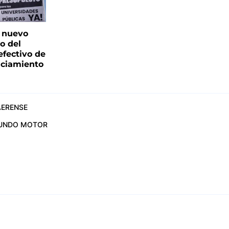
: nuevo
o del
fectivo de
nciamiento
ERENSE
UNDO MOTOR