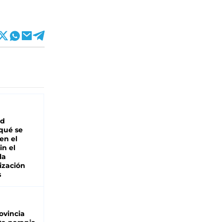
ad
 qué se
en el
in el
la
ización
s
ovincia