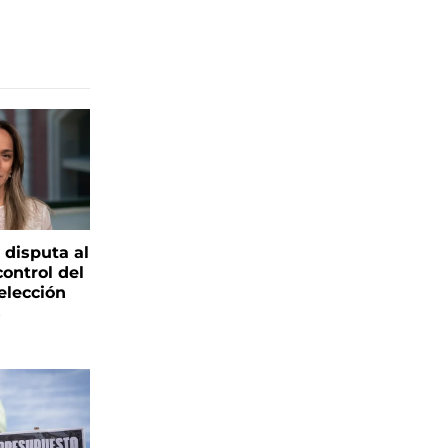
 disputa al
control del
elección
s