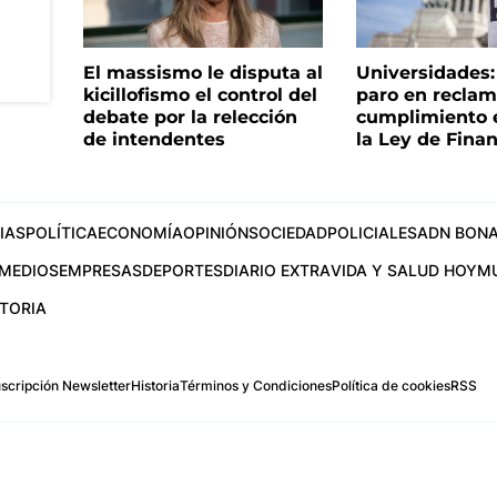
El massismo le disputa al
Universidades
kicillofismo el control del
paro en reclam
debate por la relección
cumplimiento e
de intendentes
la Ley de Fina
IAS
POLÍTICA
ECONOMÍA
OPINIÓN
SOCIEDAD
POLICIALES
ADN BONA
MEDIOS
EMPRESAS
DEPORTES
DIARIO EXTRA
VIDA Y SALUD HOY
M
STORIA
scripción Newsletter
Historia
Términos y Condiciones
Política de cookies
RSS
.com
os Aires, Argentina