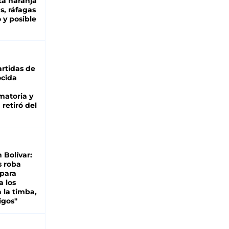
ta naranja
as, ráfagas
 y posible
rtidas de
cida
matoria y
retiró del
n Bolívar:
s roba
 para
a los
 la timba,
igos"