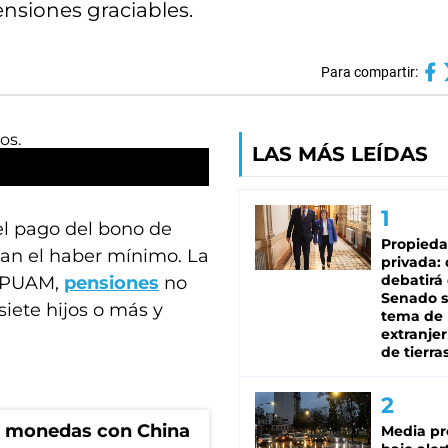
ensiones graciables.
Para compartir:
LAS MÁS LEÍDAS
 el pago del bono de
Propied
an el haber mínimo. La
privada:
debatirá 
a PUAM,
pensiones
no
Senado s
siete hijos o más y
tema de 
extranjer
de tierra
e monedas con China
Media pr