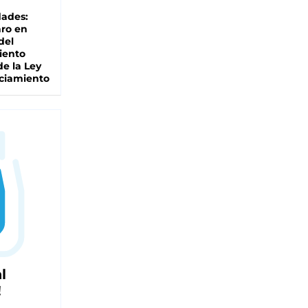
dades:
ro en
del
iento
de la Ley
ciamiento
l
!