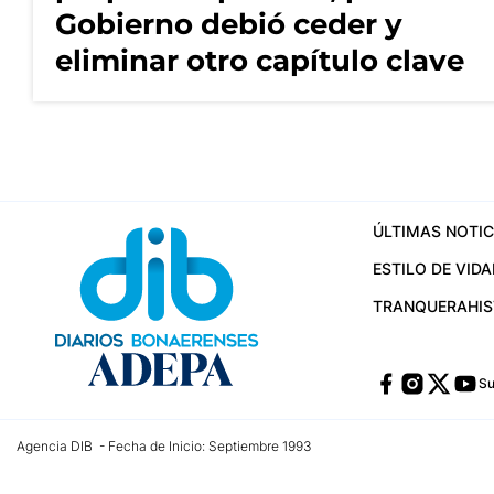
Gobierno debió ceder y
eliminar otro capítulo clave
ÚLTIMAS NOTIC
ESTILO DE VIDA
TRANQUERA
HI
Su
Agencia DIB - Fecha de Inicio: Septiembre 1993
Contactos:
publicidad@dib.com.ar
/
vpignaton@dib.com.ar
/
avisosdib@gmail
Dirección de las oficinas: Calle 48 Nº 726 Piso 4, La Plata; Provincia de Buen