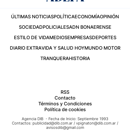
ÚLTIMAS NOTICIAS
POLÍTICA
ECONOMÍA
OPINIÓN
SOCIEDAD
POLICIALES
ADN BONAERENSE
ESTILO DE VIDA
MEDIOS
EMPRESAS
DEPORTES
DIARIO EXTRA
VIDA Y SALUD HOY
MUNDO MOTOR
TRANQUERA
HISTORIA
RSS
Contacto
Términos y Condiciones
Política de cookies
Agencia DIB - Fecha de Inicio: Septiembre 1993
Contactos:
publicidad@dib.com.ar
/
vpignaton@dib.com.ar
/
avisosdib@gmail.com