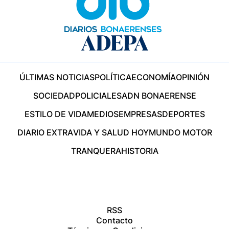
ÚLTIMAS NOTICIAS
POLÍTICA
ECONOMÍA
OPINIÓN
SOCIEDAD
POLICIALES
ADN BONAERENSE
ESTILO DE VIDA
MEDIOS
EMPRESAS
DEPORTES
DIARIO EXTRA
VIDA Y SALUD HOY
MUNDO MOTOR
TRANQUERA
HISTORIA
RSS
Contacto