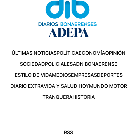
ÚLTIMAS NOTICIAS
POLÍTICA
ECONOMÍA
OPINIÓN
SOCIEDAD
POLICIALES
ADN BONAERENSE
ESTILO DE VIDA
MEDIOS
EMPRESAS
DEPORTES
DIARIO EXTRA
VIDA Y SALUD HOY
MUNDO MOTOR
TRANQUERA
HISTORIA
RSS