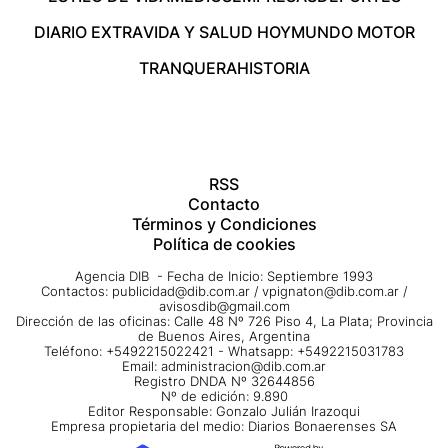
DIARIO EXTRA
VIDA Y SALUD HOY
MUNDO MOTOR
TRANQUERA
HISTORIA
RSS
Contacto
Términos y Condiciones
Política de cookies
Agencia DIB - Fecha de Inicio: Septiembre 1993
Contactos:
publicidad@dib.com.ar
/
vpignaton@dib.com.ar
/
avisosdib@gmail.com
Dirección de las oficinas: Calle 48 Nº 726 Piso 4, La Plata; Provincia
de Buenos Aires, Argentina
Teléfono: +5492215022421 - Whatsapp: +5492215031783
Email:
administracion@dib.com.ar
Registro DNDA Nº 32644856
Nº de edición: 9.890
Editor Responsable: Gonzalo Julián Irazoqui
Empresa propietaria del medio: Diarios Bonaerenses SA