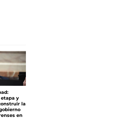
bad:
 etapa y
onstruir la
 gobierno
renses en