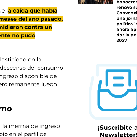
bonaere
renovó s
e l
a caída que había
Convenc
meses del año pasado,
una jorn
política 
midieron contra un
ahora ap
ente no pudo
dar la pe
2027
lasticidad en la
l descenso del consumo
ingreso disponible de
inero remanente luego
umo
 a la merma de ingreso
¡Suscribite a
o en el perfil de
Newsletter