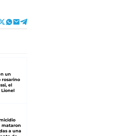
en un
 rosarino
si, el
 Lionel
micidio
: mataron
das a una