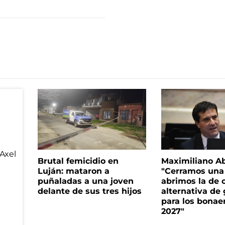
Brutal femicidio en
Maximiliano A
Luján: mataron a
"Cerramos una
puñaladas a una joven
abrimos la de c
delante de sus tres hijos
alternativa de
para los bonae
2027"