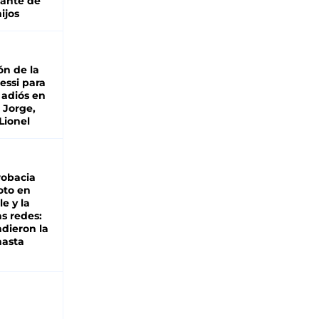
lante de
hijos
ón de la
essi para
 adiós en
 Jorge,
Lionel
robacia
oto en
le y la
as redes:
ndieron la
hasta