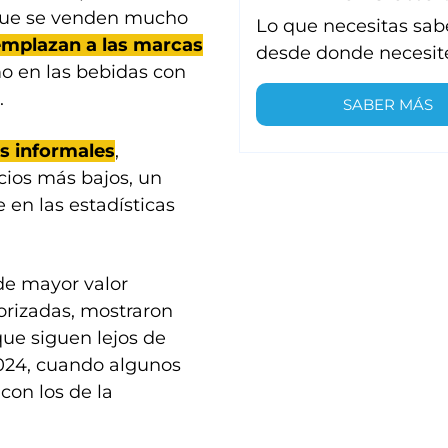
 que se venden mucho
Lo que necesitas sab
emplazan a las marcas
desde donde necesit
mo en las bebidas con
.
SABER MÁS
s informales
,
cios más bajos, un
en las estadísticas
de mayor valor
orizadas, mostraron
ue siguen lejos de
2024, cuando algunos
con los de la