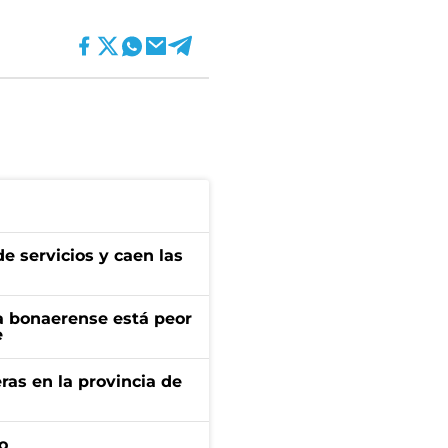
e servicios y caen las
a bonaerense está peor
e
ras en la provincia de
o