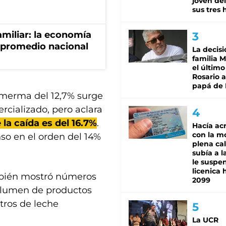
joven de
sus tres 
miliar: la economía
 promedio nacional
La decisi
familia M
el último
Rosario a
papá de 
 merma del 12,7% surge
ercializado, pero aclara
 la caída es del 16.7%
.
Hacía ac
con la m
nso en el orden del 14%
plena cal
subía a l
le suspe
licenica 
mbién mostró números
2099
volumen de productos
itros de leche
La UCR