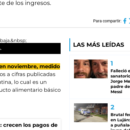
e de los ingresos.
Para compartir:
LAS MÁS LEÍDAS
.
 en noviembre, medido
Falleció 
os a cifras publicadas
sanatorio
Jorge Mes
ina, lo cual es un
padre de
ucto alimentario básico
Messi
Brutal fe
en Luján
: crecen los pagos de
a puñala