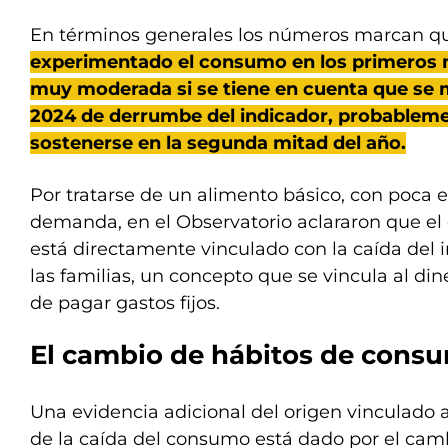
En términos generales los números marcan qu
experimentado el consumo en los primeros 
muy moderada si se tiene en cuenta que se 
2024 de derrumbe del indicador, probablem
sostenerse en la segunda mitad del año.
Por tratarse de un alimento básico, con poca e
demanda, en el Observatorio aclararon que e
está directamente vinculado con la caída del 
las familias, un concepto que se vincula al d
de pagar gastos fijos.
El cambio de hábitos de cons
Una evidencia adicional del origen vinculado
de la caída del consumo está dado por el cambi