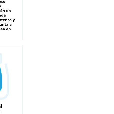
nse
u
ión en
ada
intensa y
unta a
lea en
l
!