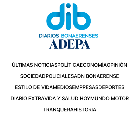
ÚLTIMAS NOTICIAS
POLÍTICA
ECONOMÍA
OPINIÓN
SOCIEDAD
POLICIALES
ADN BONAERENSE
ESTILO DE VIDA
MEDIOS
EMPRESAS
DEPORTES
DIARIO EXTRA
VIDA Y SALUD HOY
MUNDO MOTOR
TRANQUERA
HISTORIA