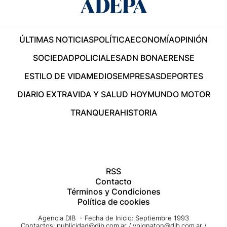
ÚLTIMAS NOTICIAS
POLÍTICA
ECONOMÍA
OPINIÓN
SOCIEDAD
POLICIALES
ADN BONAERENSE
ESTILO DE VIDA
MEDIOS
EMPRESAS
DEPORTES
DIARIO EXTRA
VIDA Y SALUD HOY
MUNDO MOTOR
TRANQUERA
HISTORIA
RSS
Contacto
Términos y Condiciones
Política de cookies
Agencia DIB - Fecha de Inicio: Septiembre 1993
Contactos:
publicidad@dib.com.ar
/
vpignaton@dib.com.ar
/