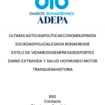
ÚLTIMAS NOTICIAS
POLÍTICA
ECONOMÍA
OPINIÓN
SOCIEDAD
POLICIALES
ADN BONAERENSE
ESTILO DE VIDA
MEDIOS
EMPRESAS
DEPORTES
DIARIO EXTRA
VIDA Y SALUD HOY
MUNDO MOTOR
TRANQUERA
HISTORIA
RSS
Contacto