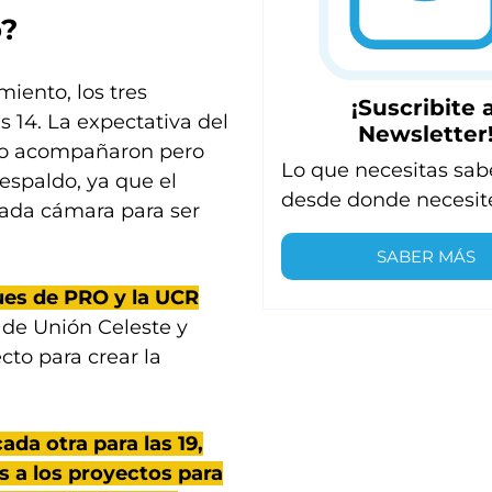
o?
iento, los tres
¡Suscribite a
s 14. La expectativa del
Newsletter
 no acompañaron pero
Lo que necesitas sab
spaldo, ya que el
desde donde necesit
 cada cámara para ser
SABER MÁS
ues de PRO y la UCR
 de Unión Celeste y
cto para crear la
da otra para las 19,
 a los proyectos para