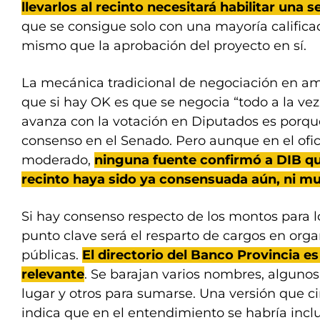
llevarlos al recinto necesitará habilitar una 
que se consigue solo con una mayoría calificad
mismo que la aprobación del proyecto en sí.
La mecánica tradicional de negociación en a
que si hay OK es que se negocia “todo a la vez”
avanza con la votación en Diputados es porq
consenso en el Senado. Pero aunque en el ofi
moderado,
ninguna fuente confirmó a DIB qu
recinto haya sido ya consensuada aún, ni 
Si hay consenso respecto de los montos para l
punto clave será el resparto de cargos en or
públicas.
El directorio del Banco Provincia es
relevante
. Se barajan varios nombres, alguno
lugar y otros para sumarse. Una versión que c
indica que en el entendimiento se habría inc