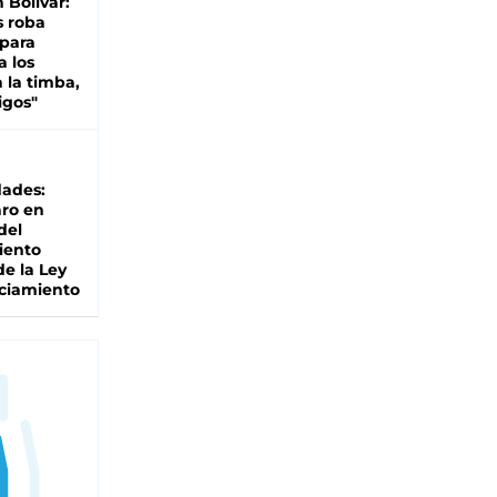
n Bolívar:
s roba
 para
a los
 la timba,
igos"
dades:
ro en
del
iento
de la Ley
ciamiento