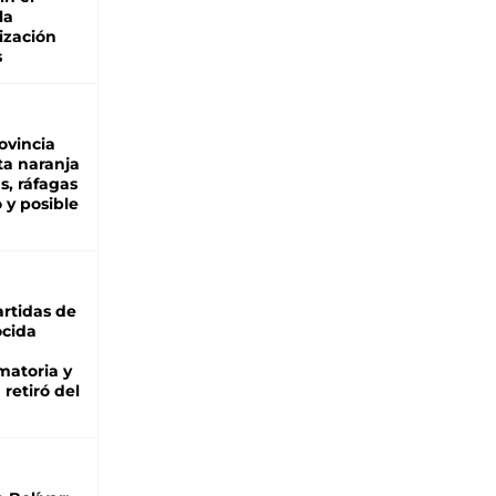
la
ización
s
ovincia
ta naranja
as, ráfagas
 y posible
rtidas de
cida
matoria y
retiró del