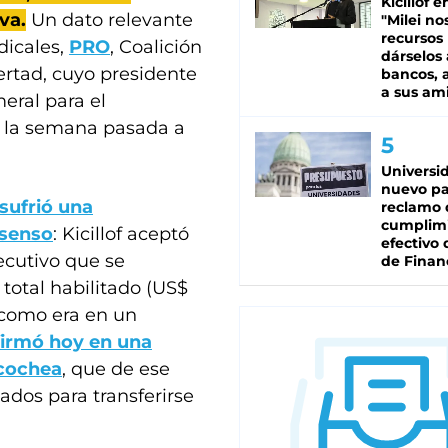
Kicillof e
va.
Un dato relevante
"Milei no
recursos
dicales,
PRO
, Coalición
dárselos 
bertad, cuyo presidente
bancos, a
a sus am
eral para el
 la semana pasada a
Universi
nuevo pa
sufrió una
reclamo 
cumplim
nsenso
: Kicillof aceptó
efectivo 
ecutivo que se
de Finan
 total habilitado (US$
, como era en un
firmó hoy en una
ecochea
, que de ese
ados para transferirse