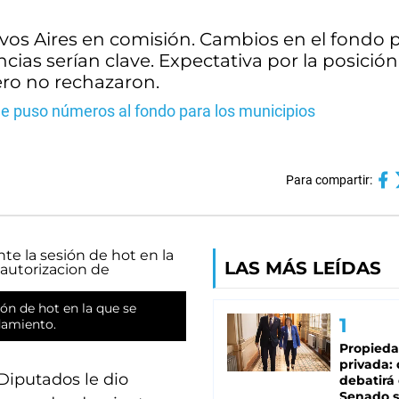
evos Aires en comisión. Cambios en el fondo 
ncias serían clave. Expectativa por la posició
ero no rechazaron.
 le puso números al fondo para los municipios
Para compartir:
LAS MÁS LEÍDAS
ón de hot en la que se
udamiento.
Propied
privada:
Diputados le dio
debatirá 
Senado s