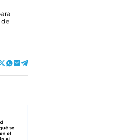
para
n de
ad
 qué se
en el
in el