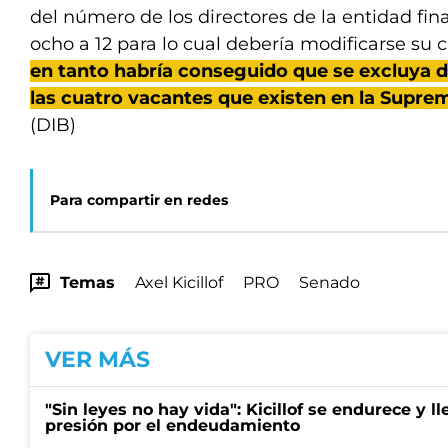
del número de los directores de la entidad fin
ocho a 12 para lo cual debería modificarse su 
en tanto habría conseguido que se excluya d
las cuatro vacantes que existen en la Suprem
(DIB)
Para compartir en redes
Temas
Axel Kicillof
PRO
Senado
VER MÁS
"Sin leyes no hay vida": Kicillof se endurece y lle
presión por el endeudamiento