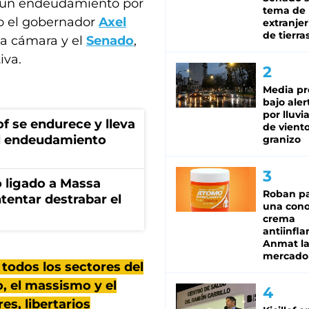
r un endeudamiento por
tema de 
do el gobernador
Axel
extranjer
de tierra
sa cámara y el
Senado
,
iva.
Media pr
bajo aler
por lluvi
lof se endurece y lleva
de viento
 el endeudamiento
granizo
 ligado a Massa
Roban pa
tentar destrabar el
una cono
crema
antiinfla
Anmat la 
mercado
 todos los sectores del
, el massismo y el
es, libertarios