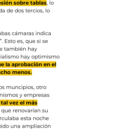
sesión sobre tablas
, lo
a de dos tercios, lo
mbas cámaras indica
. Esto es, que si se
ue también hay
cialismo hay optimismo
e la aprobación en el
mucho menos.
os muncipios, otro
ganismos y empresas
 tal vez el más
s que renovarían su
irculaba esta noche
luido una ampliación