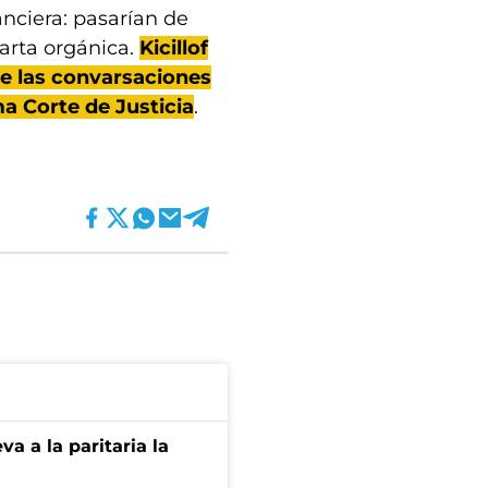
anciera: pasarían de
carta orgánica.
Kicillof
e las convarsaciones
a Corte de Justicia
.
va a la paritaria la