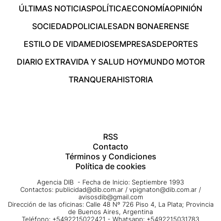
ÚLTIMAS NOTICIAS
POLÍTICA
ECONOMÍA
OPINIÓN
SOCIEDAD
POLICIALES
ADN BONAERENSE
ESTILO DE VIDA
MEDIOS
EMPRESAS
DEPORTES
DIARIO EXTRA
VIDA Y SALUD HOY
MUNDO MOTOR
TRANQUERA
HISTORIA
RSS
Contacto
Términos y Condiciones
Política de cookies
Agencia DIB - Fecha de Inicio: Septiembre 1993
Contactos:
publicidad@dib.com.ar
/
vpignaton@dib.com.ar
/
avisosdib@gmail.com
Dirección de las oficinas: Calle 48 Nº 726 Piso 4, La Plata; Provincia
de Buenos Aires, Argentina
Teléfono: +5492215022421 - Whatsapp: +5492215031783