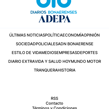
ÚLTIMAS NOTICIAS
POLÍTICA
ECONOMÍA
OPINIÓN
SOCIEDAD
POLICIALES
ADN BONAERENSE
ESTILO DE VIDA
MEDIOS
EMPRESAS
DEPORTES
DIARIO EXTRA
VIDA Y SALUD HOY
MUNDO MOTOR
TRANQUERA
HISTORIA
RSS
Contacto
Términos y Condiciones