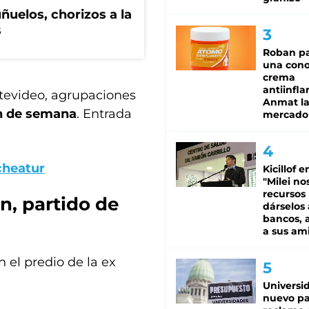
ñuelos, chorizos a la
s
Roban pa
una cono
crema
antiinfla
tevideo, agrupaciones
Anmat la 
in de semana
. Entrada
mercado
heatur
Kicillof e
"Milei no
recursos
en, partido de
dárselos 
bancos, a
a sus am
 el predio de la ex
Universi
nuevo pa