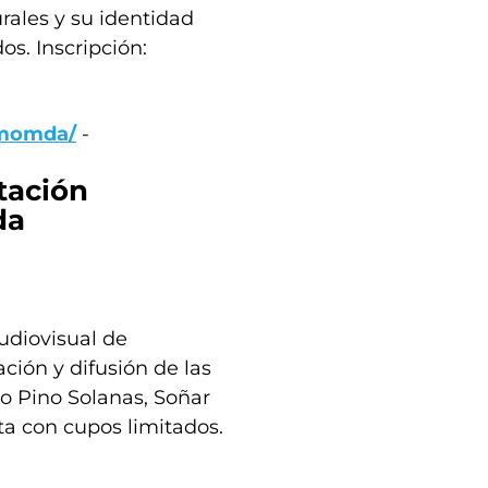
urales y su identidad
os. Inscripción:
smomda/
-
tación
da
udiovisual de
ación y difusión de las
do Pino Solanas, Soñar
ta con cupos limitados.