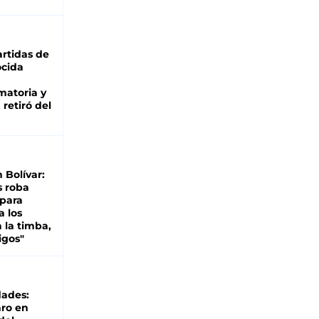
rtidas de
cida
matoria y
retiró del
n Bolívar:
s roba
 para
a los
 la timba,
igos"
dades:
ro en