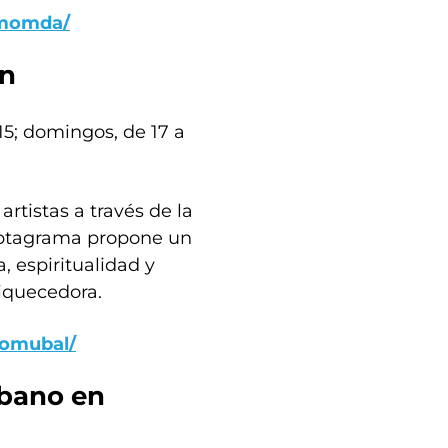
smomda/
ln
15; domingos, de 17 a
artistas a través de la
Heptagrama propone un
, espiritualidad y
riquecedora.
omubal/
rbano en