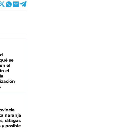
ad
 qué se
en el
in el
la
ización
s
ovincia
ta naranja
as, ráfagas
 y posible