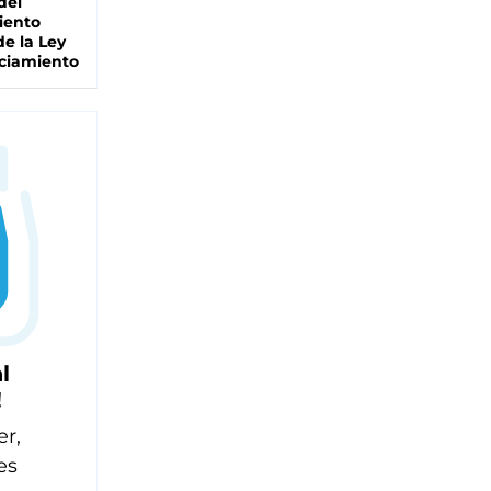
del
iento
de la Ley
ciamiento
l
!
er,
es