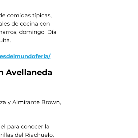
de comidas típicas,
ales de cocina con
harros; domingo, Día
uita.
sdelmundoferia/
 en Avellaneda
oza y Almirante Brown,
iel para conocer la
rillas del Riachuelo,