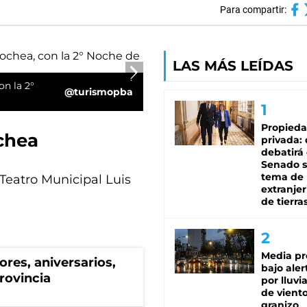
Para compartir:
LAS MÁS LEÍDAS
on la 2°
@turismopba
Propied
chea
privada:
debatirá 
Senado s
tema de 
l Teatro Municipal Luis
extranjer
de tierra
Media pr
res, aniversarios,
bajo aler
rovincia
por lluvi
de viento
granizo