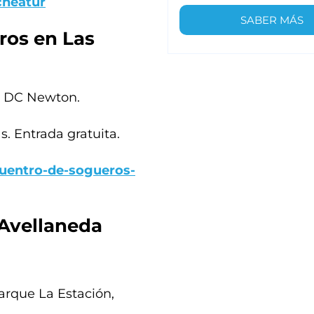
heatur
SABER MÁS
ros en Las
ón DC Newton.
s. Entrada gratuita.
cuentro-de-sogueros-
 Avellaneda
Parque La Estación,