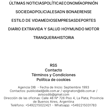
ÚLTIMAS NOTICIAS
POLÍTICA
ECONOMÍA
OPINIÓN
SOCIEDAD
POLICIALES
ADN BONAERENSE
ESTILO DE VIDA
MEDIOS
EMPRESAS
DEPORTES
DIARIO EXTRA
VIDA Y SALUD HOY
MUNDO MOTOR
TRANQUERA
HISTORIA
RSS
Contacto
Términos y Condiciones
Política de cookies
Agencia DIB - Fecha de Inicio: Septiembre 1993
Contactos:
publicidad@dib.com.ar
/
vpignaton@dib.com.ar
/
avisosdib@gmail.com
Dirección de las oficinas: Calle 48 Nº 726 Piso 4, La Plata; Provincia
de Buenos Aires, Argentina
Teléfono: +5492215022421 - Whatsapp: +5492215031783