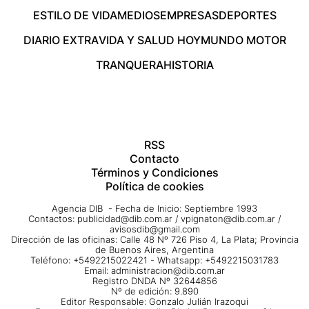
ESTILO DE VIDA
MEDIOS
EMPRESAS
DEPORTES
DIARIO EXTRA
VIDA Y SALUD HOY
MUNDO MOTOR
TRANQUERA
HISTORIA
RSS
Contacto
Términos y Condiciones
Política de cookies
Agencia DIB - Fecha de Inicio: Septiembre 1993
Contactos:
publicidad@dib.com.ar
/
vpignaton@dib.com.ar
/
avisosdib@gmail.com
Dirección de las oficinas: Calle 48 Nº 726 Piso 4, La Plata; Provincia
de Buenos Aires, Argentina
Teléfono: +5492215022421 - Whatsapp: +5492215031783
Email:
administracion@dib.com.ar
Registro DNDA Nº 32644856
Nº de edición: 9.890
Editor Responsable: Gonzalo Julián Irazoqui