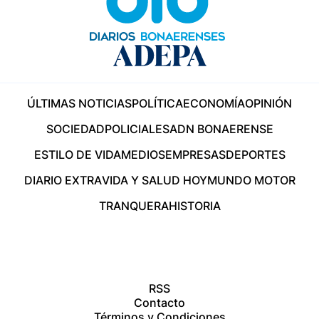
ÚLTIMAS NOTICIAS
POLÍTICA
ECONOMÍA
OPINIÓN
SOCIEDAD
POLICIALES
ADN BONAERENSE
ESTILO DE VIDA
MEDIOS
EMPRESAS
DEPORTES
DIARIO EXTRA
VIDA Y SALUD HOY
MUNDO MOTOR
TRANQUERA
HISTORIA
RSS
Contacto
Términos y Condiciones