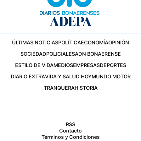
ÚLTIMAS NOTICIAS
POLÍTICA
ECONOMÍA
OPINIÓN
SOCIEDAD
POLICIALES
ADN BONAERENSE
ESTILO DE VIDA
MEDIOS
EMPRESAS
DEPORTES
DIARIO EXTRA
VIDA Y SALUD HOY
MUNDO MOTOR
TRANQUERA
HISTORIA
RSS
Contacto
Términos y Condiciones