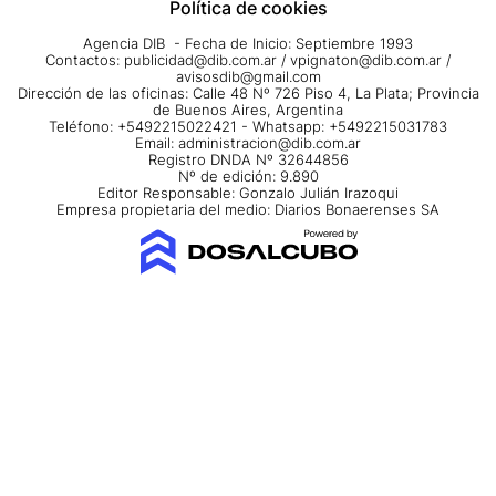
Política de cookies
Agencia DIB - Fecha de Inicio: Septiembre 1993
Contactos:
publicidad@dib.com.ar
/
vpignaton@dib.com.ar
/
avisosdib@gmail.com
Dirección de las oficinas: Calle 48 Nº 726 Piso 4, La Plata; Provincia
de Buenos Aires, Argentina
Teléfono: +5492215022421 - Whatsapp: +5492215031783
Email:
administracion@dib.com.ar
Registro DNDA Nº 32644856
Nº de edición: 9.890
Editor Responsable: Gonzalo Julián Irazoqui
Empresa propietaria del medio: Diarios Bonaerenses SA