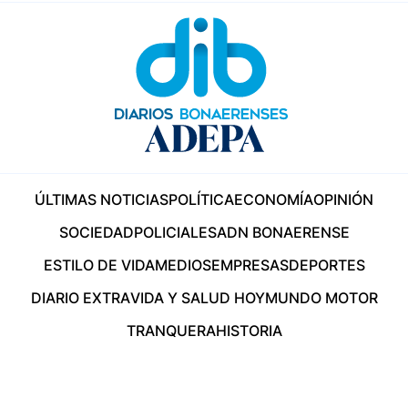
ÚLTIMAS NOTICIAS
POLÍTICA
ECONOMÍA
OPINIÓN
SOCIEDAD
POLICIALES
ADN BONAERENSE
ESTILO DE VIDA
MEDIOS
EMPRESAS
DEPORTES
DIARIO EXTRA
VIDA Y SALUD HOY
MUNDO MOTOR
TRANQUERA
HISTORIA