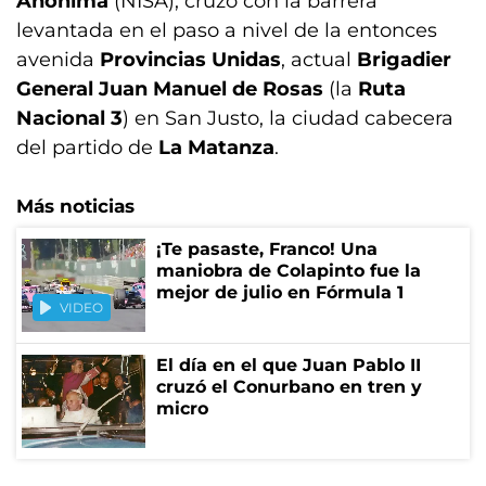
Anónima
(NISA), cruzó con la barrera
levantada en el paso a nivel de la entonces
avenida
Provincias Unidas
, actual
Brigadier
General Juan Manuel de Rosas
(la
Ruta
Nacional 3
) en San Justo, la ciudad cabecera
del partido de
La Matanza
.
Más noticias
¡Te pasaste, Franco! Una
maniobra de Colapinto fue la
mejor de julio en Fórmula 1
VIDEO
El día en el que Juan Pablo II
cruzó el Conurbano en tren y
micro