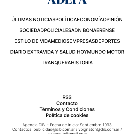
ÚLTIMAS NOTICIAS
POLÍTICA
ECONOMÍA
OPINIÓN
SOCIEDAD
POLICIALES
ADN BONAERENSE
ESTILO DE VIDA
MEDIOS
EMPRESAS
DEPORTES
DIARIO EXTRA
VIDA Y SALUD HOY
MUNDO MOTOR
TRANQUERA
HISTORIA
RSS
Contacto
Términos y Condiciones
Política de cookies
Agencia DIB - Fecha de Inicio: Septiembre 1993
Contactos:
publicidad@dib.com.ar
/
vpignaton@dib.com.ar
/
avisosdib@gmail.com