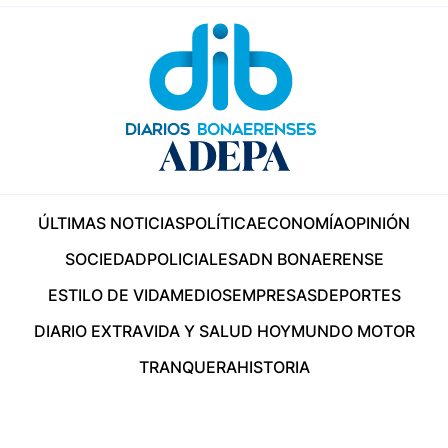
ÚLTIMAS NOTICIAS
POLÍTICA
ECONOMÍA
OPINIÓN
SOCIEDAD
POLICIALES
ADN BONAERENSE
ESTILO DE VIDA
MEDIOS
EMPRESAS
DEPORTES
DIARIO EXTRA
VIDA Y SALUD HOY
MUNDO MOTOR
TRANQUERA
HISTORIA