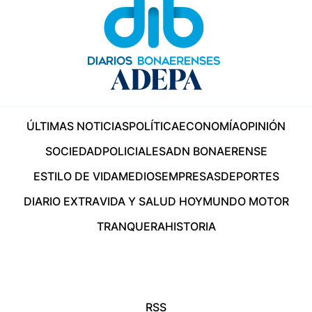
ÚLTIMAS NOTICIAS
POLÍTICA
ECONOMÍA
OPINIÓN
SOCIEDAD
POLICIALES
ADN BONAERENSE
ESTILO DE VIDA
MEDIOS
EMPRESAS
DEPORTES
DIARIO EXTRA
VIDA Y SALUD HOY
MUNDO MOTOR
TRANQUERA
HISTORIA
RSS