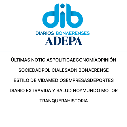
ÚLTIMAS NOTICIAS
POLÍTICA
ECONOMÍA
OPINIÓN
SOCIEDAD
POLICIALES
ADN BONAERENSE
ESTILO DE VIDA
MEDIOS
EMPRESAS
DEPORTES
DIARIO EXTRA
VIDA Y SALUD HOY
MUNDO MOTOR
TRANQUERA
HISTORIA