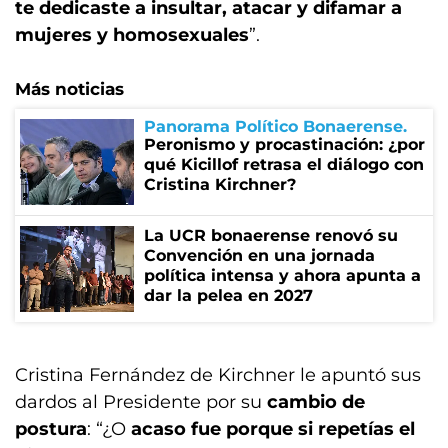
te dedicaste a insultar, atacar y difamar a
mujeres y homosexuales
”.
Más noticias
Panorama Político Bonaerense
Peronismo y procastinación: ¿por
qué Kicillof retrasa el diálogo con
Cristina Kirchner?
La UCR bonaerense renovó su
Convención en una jornada
política intensa y ahora apunta a
dar la pelea en 2027
Cristina Fernández de Kirchner le apuntó sus
dardos al Presidente por su
cambio de
postura
: “¿O
acaso fue porque si repetías el