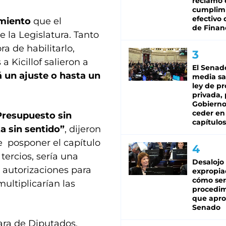
reclamo 
cumplim
efectivo 
amiento
que el
de Finan
 la Legislatura. Tanto
a de habilitarlo,
 Kicillof salieron a
El Senad
á un ajuste o hasta un
media sa
ley de p
privada, 
Gobierno
ceder en
Presupuesto sin
capítulos
 sin sentido”
, dijeron
e posponer el capítulo
tercios, sería una
Desalojo
 autorizaciones para
expropia
cómo ser
ultiplicarían las
procedi
que apro
Senado
ara de Diputados,