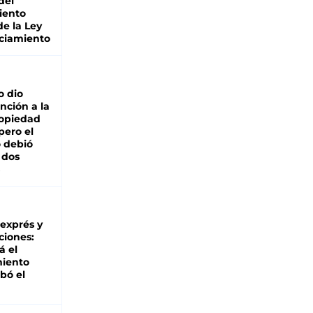
del
iento
de la Ley
ciamiento
o dio
nción a la
ropiedad
pero el
 debió
 dos
 exprés y
ciones:
á el
miento
bó el