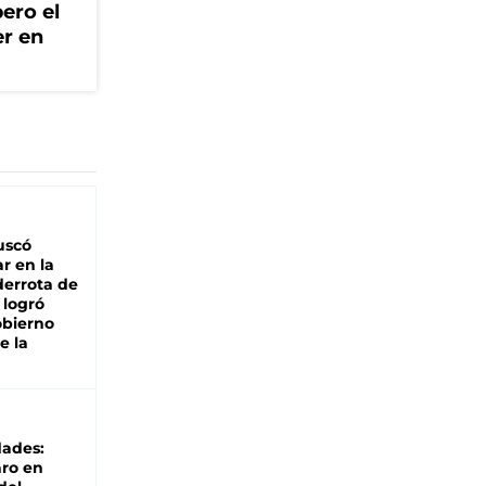
ero el
er en
buscó
ar en la
derrota de
e logró
obierno
e la
dades:
ro en