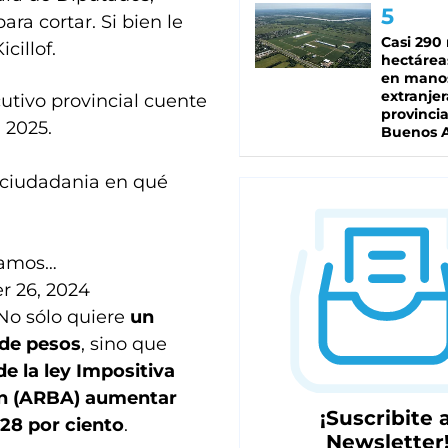
ara cortar. Si bien le
Casi 290 
cillof.
hectárea
en mano
extranjer
utivo provincial cuente
provinci
 2025.
Buenos A
a ciudadania en qué
stamos…
 26, 2024
No sólo quiere
un
 de pesos
, sino que
de la ley Impositiva
ión (ARBA) aumentar
¡Suscribite a
 28 por ciento
.
Newsletter