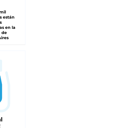
mil
s están
s
as en la
a de
ires
l
!