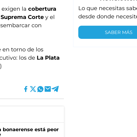
Lo que necesitas sab
O exigen la
cobertura
desde donde necesit
a
Suprema Corte
y el
desembarcar con
SABER MÁS
en torno de los
cutivo: los de
La Plata
)
a bonaerense está peor
e