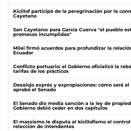
Kicillof participó de la peregrinación por la c
Cayetano
San Cayetano: para García Cuerva "el pueblo e
promesas incumplidas"
Milei firmó acuerdos para profundizar la relaci
Ecuador
Conflicto portuario: el Gobierno oficializó la reb
tarifas de los prácticos
Desalojo exprés y expropiaciones: cómo será e
aprobó el Senado
El Senado dio media sanción a la ley de propied
Gobierno debió ceder en dos capítulos
El massismo le disputa al kicillofismo el control
relección de intendentes