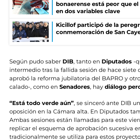
bonaerense está peor que el
en dos variables clave
Kicillof participó de la pereg
conmemoración de San Cay
Según pudo saber
DIB
, tanto en
Diputados
-q
intermedio tras la fallida sesión de hace siete 
aprobó la reforma jubilatoria del BAPRO y ot
calado-, como en
Senadores
, hay
diálogo per
“Está todo verde aún”
, se sinceró ante DIB u
oposición en la Cámara alta. En Diputados ta
Ambas sesiones están llamadas para este viern
replicar el esquema de aprobación sucesiva e
tradicionalmente se utiliza para estos proyecto