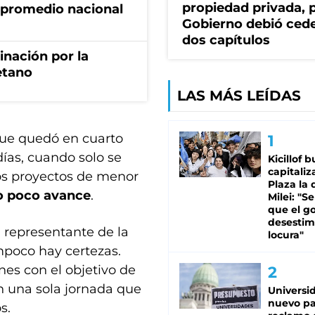
propiedad privada, p
 promedio nacional
Gobierno debió ced
dos capítulos
rinación por la
etano
LAS MÁS LEÍDAS
ue quedó en cuarto
días, cuando solo se
Kicillof 
capitaliz
ros proyectos de menor
Plaza la 
o poco avance
.
Milei: "S
que el g
desestim
n representante de la
locura"
mpoco hay certezas.
es con el objetivo de
n una sola jornada que
Universi
nuevo pa
s.