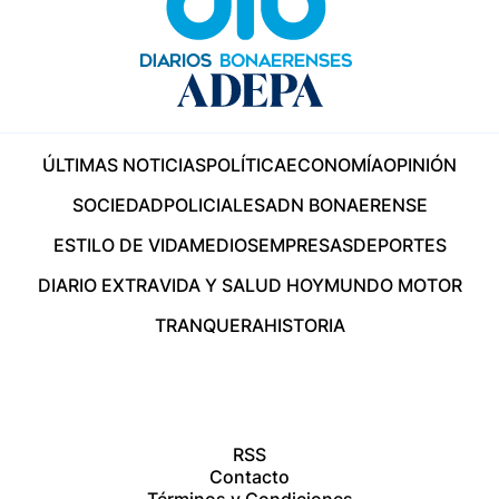
ÚLTIMAS NOTICIAS
POLÍTICA
ECONOMÍA
OPINIÓN
SOCIEDAD
POLICIALES
ADN BONAERENSE
ESTILO DE VIDA
MEDIOS
EMPRESAS
DEPORTES
DIARIO EXTRA
VIDA Y SALUD HOY
MUNDO MOTOR
TRANQUERA
HISTORIA
RSS
Contacto
Términos y Condiciones