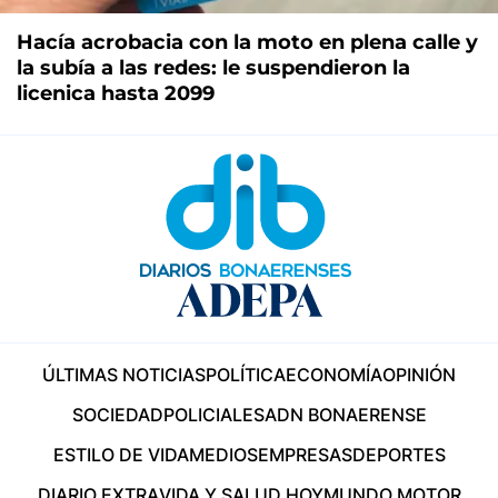
Hacía acrobacia con la moto en plena calle y
la subía a las redes: le suspendieron la
licenica hasta 2099
ÚLTIMAS NOTICIAS
POLÍTICA
ECONOMÍA
OPINIÓN
SOCIEDAD
POLICIALES
ADN BONAERENSE
ESTILO DE VIDA
MEDIOS
EMPRESAS
DEPORTES
DIARIO EXTRA
VIDA Y SALUD HOY
MUNDO MOTOR