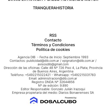
TRANQUERA
HISTORIA
RSS
Contacto
Términos y Condiciones
Política de cookies
Agencia DIB - Fecha de Inicio: Septiembre 1993
Contactos:
publicidad@dib.com.ar
/
vpignaton@dib.com.ar
/
avisosdib@gmail.com
Dirección de las oficinas: Calle 48 Nº 726 Piso 4, La Plata; Provincia
de Buenos Aires, Argentina
Teléfono: +5492215022421 - Whatsapp: +5492215031783
Email:
administracion@dib.com.ar
Registro DNDA Nº 32644856
Nº de edición: 9.890
Editor Responsable: Gonzalo Julián Irazoqui
Empresa propietaria del medio: Diarios Bonaerenses SA