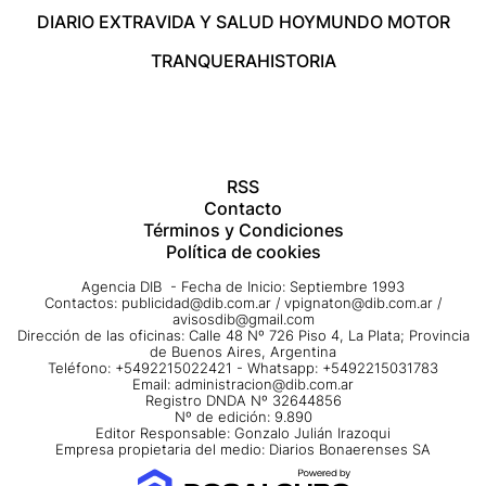
DIARIO EXTRA
VIDA Y SALUD HOY
MUNDO MOTOR
TRANQUERA
HISTORIA
RSS
Contacto
Términos y Condiciones
Política de cookies
Agencia DIB - Fecha de Inicio: Septiembre 1993
Contactos:
publicidad@dib.com.ar
/
vpignaton@dib.com.ar
/
avisosdib@gmail.com
Dirección de las oficinas: Calle 48 Nº 726 Piso 4, La Plata; Provincia
de Buenos Aires, Argentina
Teléfono: +5492215022421 - Whatsapp: +5492215031783
Email:
administracion@dib.com.ar
Registro DNDA Nº 32644856
Nº de edición: 9.890
Editor Responsable: Gonzalo Julián Irazoqui
Empresa propietaria del medio: Diarios Bonaerenses SA