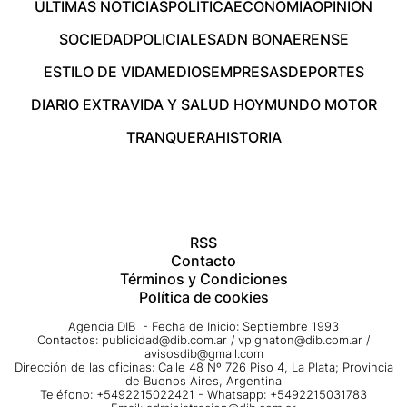
ÚLTIMAS NOTICIAS
POLÍTICA
ECONOMÍA
OPINIÓN
SOCIEDAD
POLICIALES
ADN BONAERENSE
ESTILO DE VIDA
MEDIOS
EMPRESAS
DEPORTES
DIARIO EXTRA
VIDA Y SALUD HOY
MUNDO MOTOR
TRANQUERA
HISTORIA
RSS
Contacto
Términos y Condiciones
Política de cookies
Agencia DIB - Fecha de Inicio: Septiembre 1993
Contactos:
publicidad@dib.com.ar
/
vpignaton@dib.com.ar
/
avisosdib@gmail.com
Dirección de las oficinas: Calle 48 Nº 726 Piso 4, La Plata; Provincia
de Buenos Aires, Argentina
Teléfono: +5492215022421 - Whatsapp: +5492215031783