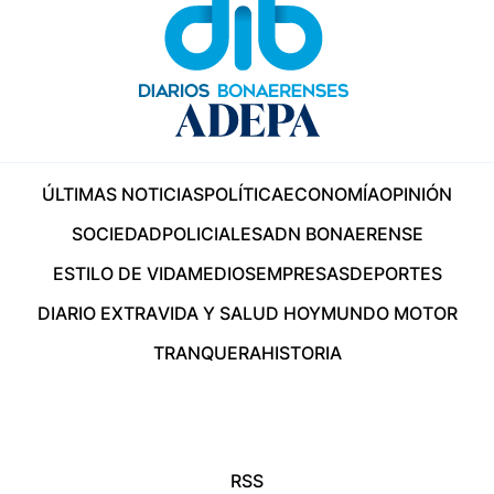
ÚLTIMAS NOTICIAS
POLÍTICA
ECONOMÍA
OPINIÓN
SOCIEDAD
POLICIALES
ADN BONAERENSE
ESTILO DE VIDA
MEDIOS
EMPRESAS
DEPORTES
DIARIO EXTRA
VIDA Y SALUD HOY
MUNDO MOTOR
TRANQUERA
HISTORIA
RSS