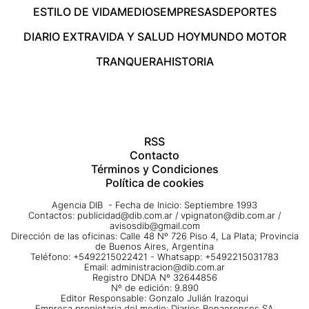
ESTILO DE VIDA
MEDIOS
EMPRESAS
DEPORTES
DIARIO EXTRA
VIDA Y SALUD HOY
MUNDO MOTOR
TRANQUERA
HISTORIA
RSS
Contacto
Términos y Condiciones
Política de cookies
Agencia DIB - Fecha de Inicio: Septiembre 1993
Contactos:
publicidad@dib.com.ar
/
vpignaton@dib.com.ar
/
avisosdib@gmail.com
Dirección de las oficinas: Calle 48 Nº 726 Piso 4, La Plata; Provincia
de Buenos Aires, Argentina
Teléfono: +5492215022421 - Whatsapp: +5492215031783
Email:
administracion@dib.com.ar
Registro DNDA Nº 32644856
Nº de edición: 9.890
Editor Responsable: Gonzalo Julián Irazoqui
Empresa propietaria del medio: Diarios Bonaerenses SA