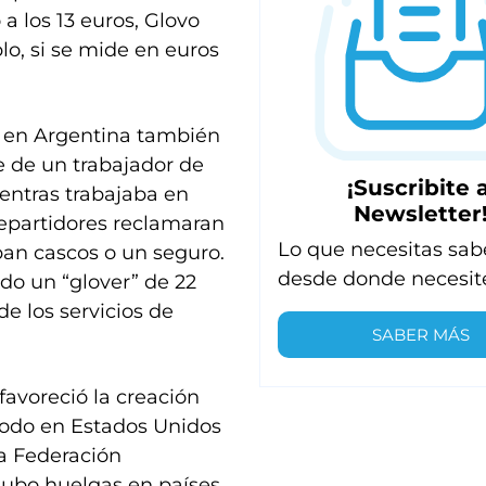
a los 13 euros, Glovo
lo, si se mide en euros
n en Argentina también
e de un trabajador de
¡Suscribite a
ientras trabajaba en
Newsletter
repartidores reclamaran
Lo que necesitas sab
an cascos o un seguro.
desde donde necesit
do un “glover” de 22
de los servicios de
SABER MÁS
favoreció la creación
todo en Estados Unidos
la Federación
hubo huelgas en países