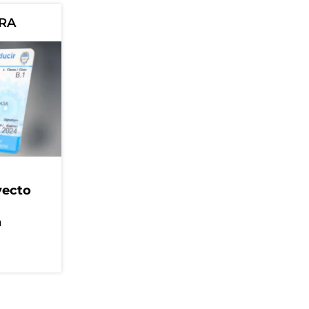
ORA
yecto
n