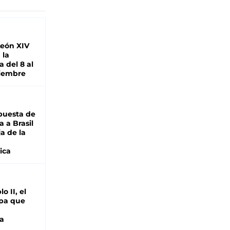
León XIV
 la
 del 8 al
viembre
puesta de
 a Brasil
ja de la
ica
o II, el
pa que
a