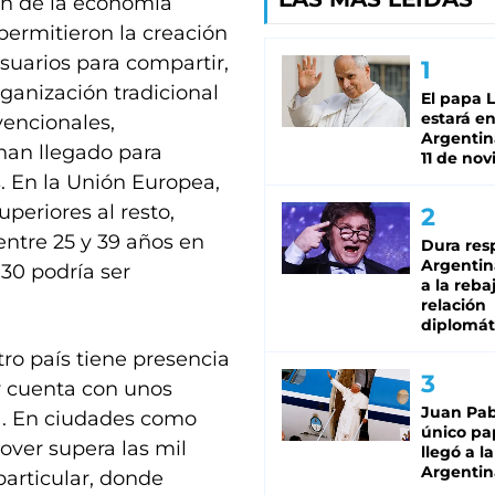
ón de la economía
permitieron la creación
suarios para compartir,
rganización tradicional
El papa 
estará en
vencionales,
Argentina
han llegado para
11 de no
. En la Unión Europea,
periores al resto,
ntre 25 y 39 años en
Dura res
Argentina
30 podría ser
a la reba
relación
diplomát
ro país tiene presencia
y cuenta con unos
Juan Pabl
a. En ciudades como
único pa
lover supera las mil
llegó a la
Argentin
articular, donde