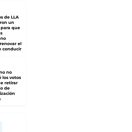
s de LLA
ron un
 para que
as
 no
renovar el
e conducir
rno no
 los votos
e retirar
lo de
ización
s