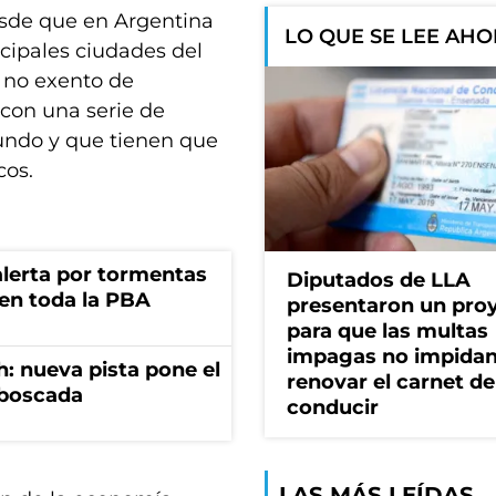
desde que en Argentina
LO QUE SE LEE AH
ncipales ciudades del
 no exento de
con una serie de
mundo y que tienen que
cos.
 alerta por tormentas
Diputados de LLA
 en toda la PBA
presentaron un pro
para que las multas
impagas no impida
: nueva pista pone el
renovar el carnet de
mboscada
conducir
LAS MÁS LEÍDAS