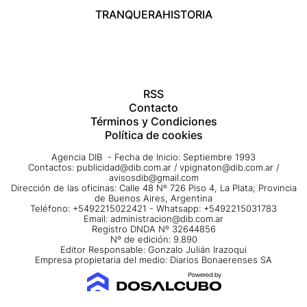
TRANQUERA
HISTORIA
RSS
Contacto
Términos y Condiciones
Política de cookies
Agencia DIB - Fecha de Inicio: Septiembre 1993
Contactos:
publicidad@dib.com.ar
/
vpignaton@dib.com.ar
/
avisosdib@gmail.com
Dirección de las oficinas: Calle 48 Nº 726 Piso 4, La Plata; Provincia
de Buenos Aires, Argentina
Teléfono: +5492215022421 - Whatsapp: +5492215031783
Email:
administracion@dib.com.ar
Registro DNDA Nº 32644856
Nº de edición: 9.890
Editor Responsable: Gonzalo Julián Irazoqui
Empresa propietaria del medio: Diarios Bonaerenses SA