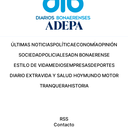
ÚLTIMAS NOTICIAS
POLÍTICA
ECONOMÍA
OPINIÓN
SOCIEDAD
POLICIALES
ADN BONAERENSE
ESTILO DE VIDA
MEDIOS
EMPRESAS
DEPORTES
DIARIO EXTRA
VIDA Y SALUD HOY
MUNDO MOTOR
TRANQUERA
HISTORIA
RSS
Contacto