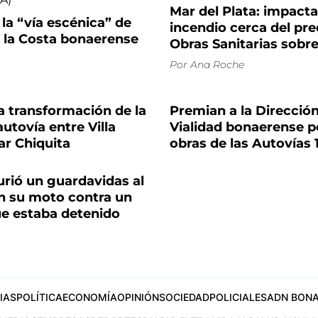
Mar del Plata: impact
 la “vía escénica” de
incendio cerca del pre
n la Costa bonaerense
Obras Sanitarias sobre 
Por
Ana Roche
la transformación de la
Premian a la Direcció
autovía entre Villa
Vialidad bonaerense p
ar Chiquita
obras de las Autovías 1
urió un guardavidas al
n su moto contra un
e estaba detenido
IAS
POLÍTICA
ECONOMÍA
OPINIÓN
SOCIEDAD
POLICIALES
ADN BONA