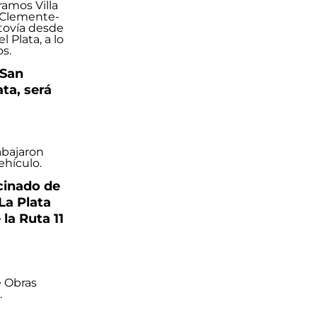
 San
ta, será
cinado de
La Plata
 la Ruta 11