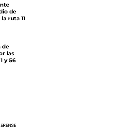
ante
dio de
la ruta 11
n de
or las
1 y 56
ERENSE