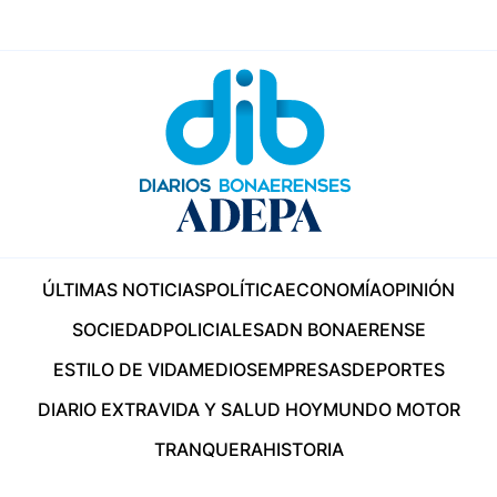
ÚLTIMAS NOTICIAS
POLÍTICA
ECONOMÍA
OPINIÓN
SOCIEDAD
POLICIALES
ADN BONAERENSE
ESTILO DE VIDA
MEDIOS
EMPRESAS
DEPORTES
DIARIO EXTRA
VIDA Y SALUD HOY
MUNDO MOTOR
TRANQUERA
HISTORIA